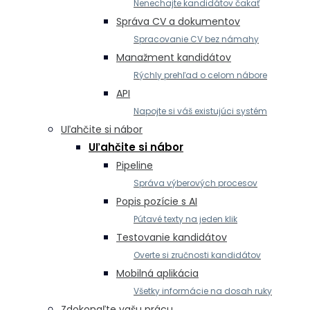
Nenechajte kandidátov čakať
Správa CV a dokumentov
Spracovanie CV bez námahy
Manažment kandidátov
Rýchly prehľad o celom nábore
API
Napojte si váš existujúci systém
Uľahčite si nábor
Uľahčite si nábor
Pipeline
Správa výberových procesov
Popis pozície s AI
Pútavé texty na jeden klik
Testovanie kandidátov
Overte si zručnosti kandidátov
Mobilná aplikácia
Všetky informácie na dosah ruky
Zdokonaľte vašu prácu