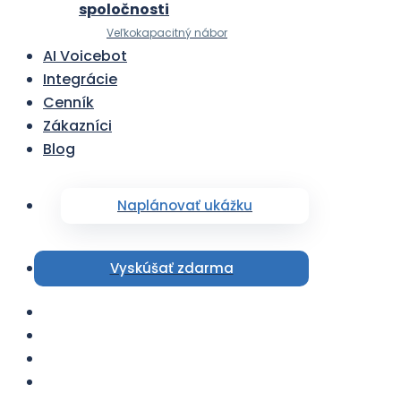
spoločnosti
Veľkokapacitný nábor
AI Voicebot
Integrácie
Cenník
Zákazníci
Blog
Naplánovať ukážku
Vyskúšať zdarma