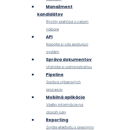
Manažment
kandidátov
Rýchly prehľad o celom
nábore
API
Napojte si váš existujúci
systém
Správa dokumentov
Uľahčite si administratívu
Pipeline
Správa výberových
procesov
Mobilná aplikácia
Všetky informácie na
dosah ruky
Reporting
Zvýšte efektivitu s presnými