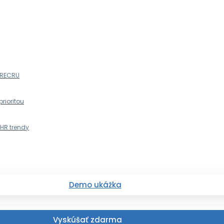
s RECRU
prioritou
 HR trendy
Demo ukážka
Vyskúšať zdarma