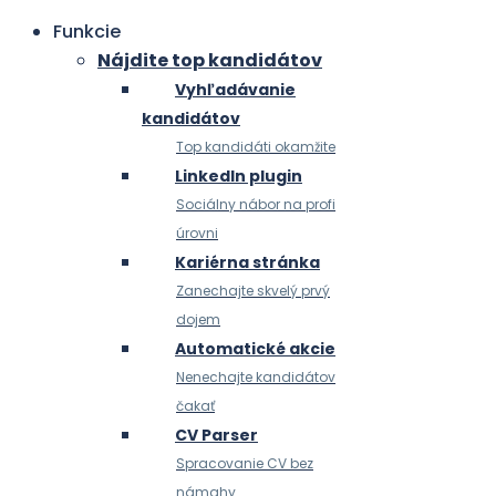
Funkcie
Nájdite top kandidátov
Vyhľadávanie
kandidátov
Top kandidáti okamžite
LinkedIn plugin
Sociálny nábor na profi
úrovni
Kariérna stránka
Zanechajte skvelý prvý
dojem
Automatické akcie
Nenechajte kandidátov
čakať
CV Parser
Spracovanie CV bez
námahy