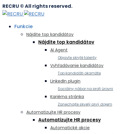
RECRU © All rights reserved.
Funkcie
Nájdite top kandidátov
Nájdite top kandidátov
AI Agent
Objavte skryté talenty
Vyhľadávanie kandidátov
Top kandidáti okamžite
LinkedIn plugin
Sociálny nábor na profi úrovni
Kariérna stránka
Zanechajte skvelý prvý dojem
Automatizujte HR procesy
Automatizujte HR procesy
Automatické akcie