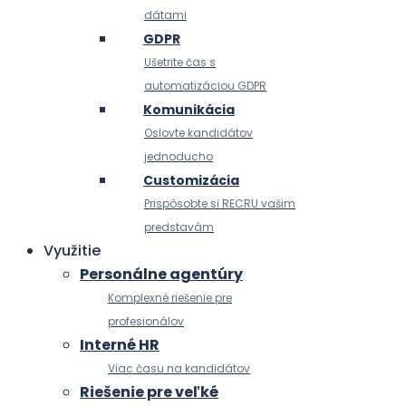
dátami
GDPR
Ušetrite čas s
automatizáciou GDPR
Komunikácia
Oslovte kandidátov
jednoducho
Customizácia
Prispôsobte si RECRU vašim
predstavám
Využitie
Personálne agentúry
Komplexné riešenie pre
profesionálov
Interné HR
Viac času na kandidátov
Riešenie pre veľké