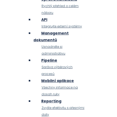
Rychlý přehled o celém
náboru
API
Integrujte externí systémy
Management
dokumentů
Usnadněte si
administrativu
Pipeline
Správa výběrových
procesů
Mobilní aplikace
Všechny informace na
dosah ruky
Reporting
Zvyšte efektivitu s přesnými
daty