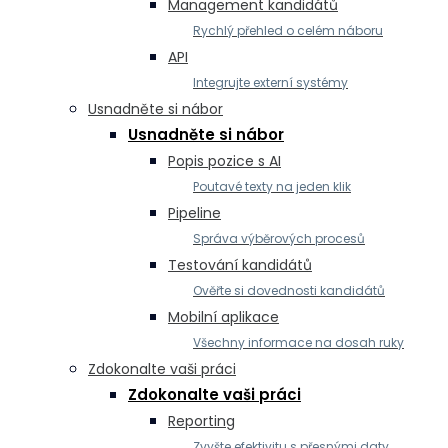
Management kandidátů
Rychlý přehled o celém náboru
API
Integrujte externí systémy
Usnadněte si nábor
Usnadněte si nábor
Popis pozice s AI
Poutavé texty na jeden klik
Pipeline
Správa výběrových procesů
Testování kandidátů
Ověřte si dovednosti kandidátů
Mobilní aplikace
Všechny informace na dosah ruky
Zdokonalte vaši práci
Zdokonalte vaši práci
Reporting
Zvyšte efektivitu s přesnými daty