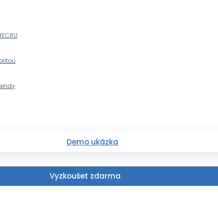
 RECRU
oritou
trendy
Demo ukázka
Vyzkoušet zdarma