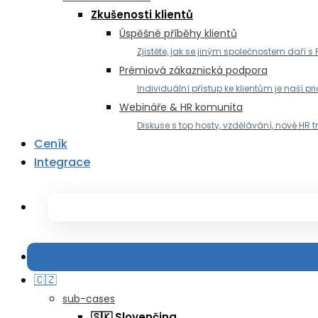
Zkušenosti klientů
Úspěšné příběhy klientů
Zjistěte, jak se jiným společnostem daří s
Prémiová zákaznická podpora
Individuální přístup ke klientům je naší pri
Webináře & HR komunita
Diskuse s top hosty, vzdělávání, nové HR 
Ceník
Integrace
🇨🇿
sub-cases
🇸🇰 Slovenčina