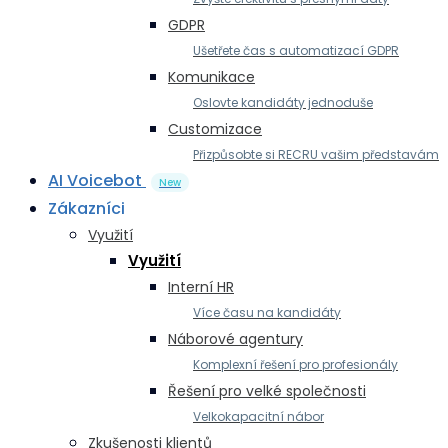
GDPR
Ušetřete čas s automatizací GDPR
Komunikace
Oslovte kandidáty jednoduše
Customizace
Přizpůsobte si RECRU vašim představám
AI Voicebot
New
Zákazníci
Využití
Využití
Interní HR
Více času na kandidáty
Náborové agentury
Komplexní řešení pro profesionály
Řešení pro velké společnosti
Velkokapacitní nábor
Zkušenosti klientů