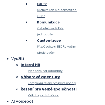
GDPR
Ušetřete čas s automatizací
GDPR
Komunikace
Oslovte kandidáty
jednoduše
Customizace
Přizpůsobte si RECRU vašim
představám
Využití
Interní HR
Více času na kandidáty
Náborové agentury
Komplexní řešení pro profesionály
Řešení pro velké společnosti
Velkokapacitní nábor
AI Voicebot