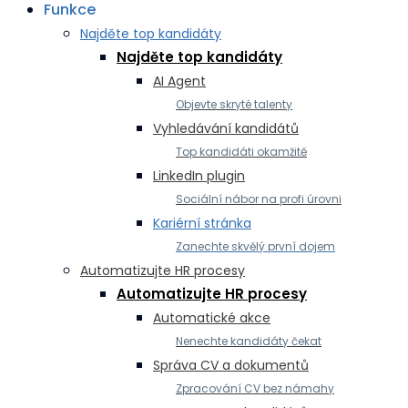
Funkce
Najděte top kandidáty
Najděte top kandidáty
AI Agent
Objevte skryté talenty
Vyhledávání kandidátů
Top kandidáti okamžitě
LinkedIn plugin
Sociální nábor na profi úrovni
Kariérní stránka
Zanechte skvělý první dojem
Automatizujte HR procesy
Automatizujte HR procesy
Automatické akce
Nenechte kandidáty čekat
Správa CV a dokumentů
Zpracování CV bez námahy