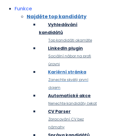
Funkce
Najděte top kandidáty
Vyhledávání
kandidátů
Top kandidáti okamžite
LinkedIn plugin
Sociální nábor na profi
úrovni
Kariérní stránka
Zanechte skvělý první
dojem
Automatické akce
Nenechte kandidáty čekat
CV Parser
Zpracování CV bez
námahy
Správa kandidátů