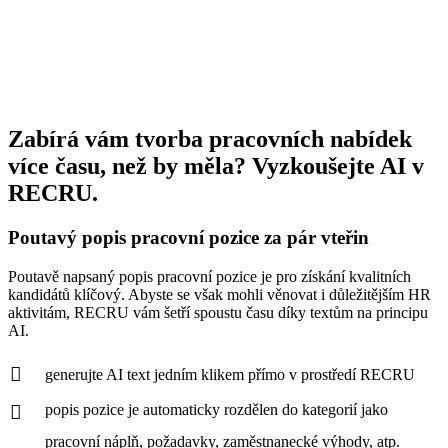
Zabírá vám tvorba pracovních nabídek
více času, než by měla? Vyzkoušejte AI v
RECRU.
Poutavý popis pracovní pozice za pár vteřin
Poutavě napsaný popis pracovní pozice je pro získání kvalitních
kandidátů klíčový. Abyste se však mohli věnovat i důležitějším HR
aktivitám, RECRU vám šetří spoustu času díky textům na principu
AI.
generujte AI text jedním klikem přímo v prostředí RECRU
popis pozice je automaticky rozdělen do kategorií jako
pracovní náplň, požadavky, zaměstnanecké výhody, atp.