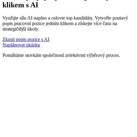
klikem s AI
Využijte sílu AI naplno a oslovte top kandidáty. Vytvořte poutavý
popis pracovní pozice jedním klikem a získejte více času na
strategičtější úkoly.
Zkusit popis pozice s AI
Naplánovat ukázku
Pomáháme stovkám společností zefektivnit výběrový proces.