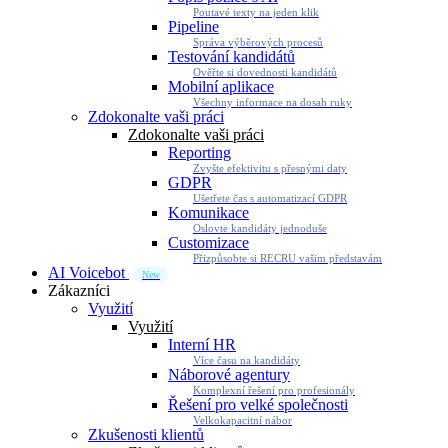
Poutavé texty na jeden klik
Pipeline
Správa výběrových procesů
Testování kandidátů
Ověřte si dovednosti kandidátů
Mobilní aplikace
Všechny informace na dosah ruky
Zdokonalte vaši práci
Zdokonalte vaši práci
Reporting
Zvyšte efektivitu s přesnými daty
GDPR
Ušetřete čas s automatizací GDPR
Komunikace
Oslovte kandidáty jednoduše
Customizace
Přizpůsobte si RECRU vašim představám
AI Voicebot
New
Zákazníci
Využití
Využití
Interní HR
Více času na kandidáty
Náborové agentury
Komplexní řešení pro profesionály
Řešení pro velké společnosti
Velkokapacitní nábor
Zkušenosti klientů