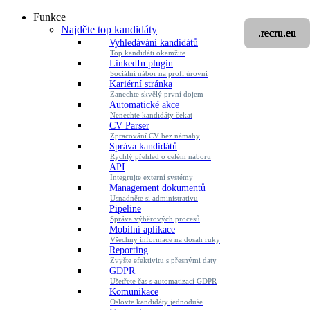
Funkce
Najděte top kandidáty
.recru.eu
.recru.eu
.recru.eu
.recru.eu
Vyhledávání kandidátů
Top kandidáti okamžite
LinkedIn plugin
Sociální nábor na profi úrovni
Kariérní stránka
Zanechte skvělý první dojem
Automatické akce
Nenechte kandidáty čekat
CV Parser
Zpracování CV bez námahy
Správa kandidátů
Rychlý přehled o celém náboru
API
Integrujte externí systémy
Management dokumentů
Usnadněte si administrativu
Pipeline
Správa výběrových procesů
Mobilní aplikace
Všechny informace na dosah ruky
Reporting
Zvyšte efektivitu s přesnými daty
GDPR
Ušetřete čas s automatizací GDPR
Komunikace
Oslovte kandidáty jednoduše