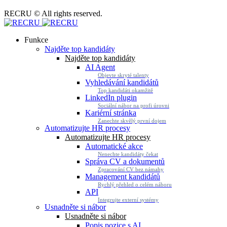
RECRU © All rights reserved.
Funkce
Najděte top kandidáty
Najděte top kandidáty
AI Agent
Objevte skryté talenty
Vyhledávání kandidátů
Top kandidáti okamžitě
LinkedIn plugin
Sociální nábor na profi úrovni
Kariérní stránka
Zanechte skvělý první dojem
Automatizujte HR procesy
Automatizujte HR procesy
Automatické akce
Nenechte kandidáty čekat
Správa CV a dokumentů
Zpracování CV bez námahy
Management kandidátů
Rychlý přehled o celém náboru
API
Integrujte externí systémy
Usnadněte si nábor
Usnadněte si nábor
Popis pozice s AI