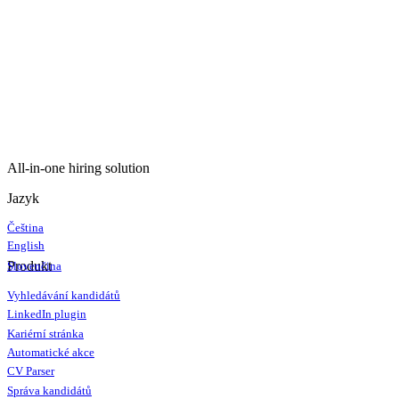
All-in-one hiring solution
Jazyk
Čeština
English
Produkt
Slovenčina
Vyhledávání kandidátů
LinkedIn plugin
Kariérní stránka
Automatické akce
CV Parser
Správa kandidátů