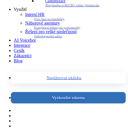
Customizace
Přizpůsobte si RECRU vašim představám
Využití
Interní HR
Více času na kandidáty
Náborové agentury
Komplexní řešení pro profesionály
Řešení pro velké společnosti
Velkokapacitní nábor
AI Voicebot
Integrace
Ceník
Zákazníci
Blog
Naplánovat ukázku
Vyzkoušet zdarma