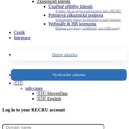
Zkušenosti klientů
Úspěšné příběhy klientů
Zjistěte, jak se jiným společnostem daří s RECRU
Prémiová zákaznická podpora
Individuální přístup ke klientům je naší prioritou
Webináře & HR komunita
Diskuse s top hosty, vzdělávání, nové HR trendy
Ceník
Integrace
Demo ukázka
Vyzkoušet zdarma
🇨🇿
sub-cases
🇸🇰 Slovenčina
🇬🇧 English
Log in to your RECRU account