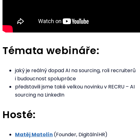
Témata webináře:
jaký je reálný dopad AI na sourcing, roli recruiterů
i budoucnost spolupráce
představili jsme také velkou novinku v RECRU – AI
sourcing na LinkedIn
Hosté:
Matěj Matolín
(Founder, DigitálníHR)