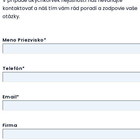
V prípade akýchkoľvek nejasností nás neváhajte
kontaktovať a náš tím vám rád poradí a zodpovie vaše
otázky.
Meno Priezvisko*
Telefón*
Email*
Firma