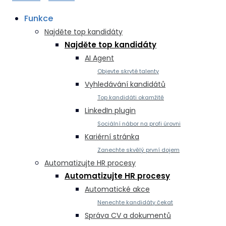
Funkce
Najděte top kandidáty
Najděte top kandidáty
AI Agent
Objevte skryté talenty
Vyhledávání kandidátů
Top kandidáti okamžitě
LinkedIn plugin
Sociální nábor na profi úrovni
Kariérní stránka
Zanechte skvělý první dojem
Automatizujte HR procesy
Automatizujte HR procesy
Automatické akce
Nenechte kandidáty čekat
Správa CV a dokumentů