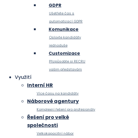
GDPR
Ušetřete čas s
automatizací GDPR
Komunikace
Oslovte kandidáty
jednoduše
Customizace
Přizpůsobte si RECRU
vašim představám
Využití
Interní HR
Více času na kandidáty
Náborové agentury
Komplexní řešení pro profesionály
Řešení pro velké
společnosti
Velkokapacitní nábor