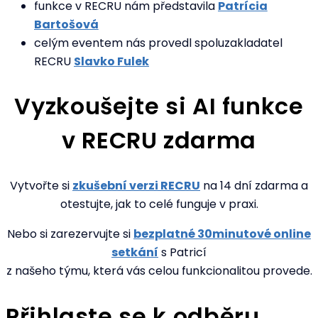
funkce v RECRU nám představila
Patrícia
Bartošová
celým eventem nás provedl spoluzakladatel
RECRU
Slavko Fulek
Vyzkoušejte si AI funkce
v RECRU zdarma
Vytvořte si
zkušební verzi RECRU
na 14 dní zdarma a
otestujte, jak to celé funguje v praxi.
Nebo si zarezervujte si
bezplatné 30minutové online
setkání
s Patricí
z našeho týmu, která vás celou funkcionalitou provede.
Přihlaste se k odběru