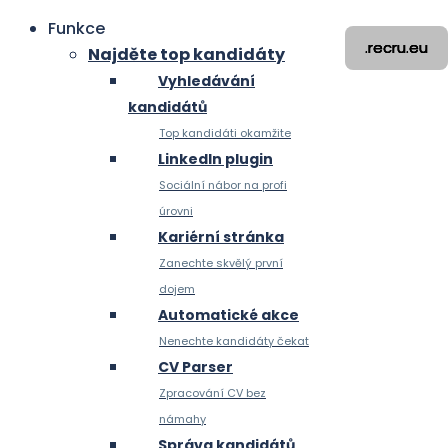
Funkce
.recru.eu
.recru.eu
.recru.eu
.recru.eu
Najděte top kandidáty
Vyhledávání
kandidátů
Top kandidáti okamžite
LinkedIn plugin
Sociální nábor na profi
úrovni
Kariérní stránka
Zanechte skvělý první
dojem
Automatické akce
Nenechte kandidáty čekat
CV Parser
Zpracování CV bez
námahy
Správa kandidátů