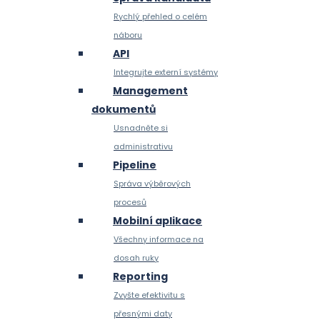
Rychlý přehled o celém
náboru
API
Integrujte externí systémy
Management
dokumentů
Usnadněte si
administrativu
Pipeline
Správa výběrových
procesů
Mobilní aplikace
Všechny informace na
dosah ruky
Reporting
Zvyšte efektivitu s
přesnými daty